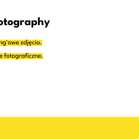
otography
ng'owe zdjęcia.
 fotograficzne.